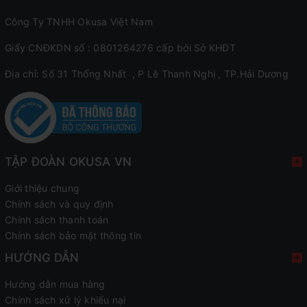
Khung sườn vững chắc,
Công Ty TNHH Okusa Việt Nam
tải trọng cực khủng
Giấy CNĐKDN số : 0801264276 cấp bởi Sở KHĐT
Máy chạy bộ K196 trang bị bộ khung vững chắc cho
Địa chỉ: Số 31 Thống Nhất , P Lê Thanh Nghị , TP.Hải Dương
bước chạy thêm hăng hái. Máy có trọng lượng 82kg cùng
khung sườn cứng cáp giúp K196 không hề bị rung lắc
hay phát ra tiếng ồn lớn dù bạn đang chạy với vận tốc
cao. Từng bộ phận được lắp ráp với nhau với hệ thống ốc
inox vô cùng chắc chắn, lớp sơn tĩnh điện bền màu với
thời gian giúp cho chiếc máy luôn giữ được độ mới như
TẬP ĐOÀN OKUSA VN
ngày đầu sử dụng.
Giới thiệu chung
Trải nghiệm leo núi với độ
Chính sách và quy định
Chính sách thanh toán
dốc 15%
Chính sách bảo mật thông tin
HƯỚNG DẪN
Máy chạy bộ
Kanzen
K196 tích hợp khả năng nâng dốc
tự động lên đến 15%. Công nghệ mô phỏng đường chạy
Hướng dẫn mua hàng
thật cho cảm giác chạy chân thực nhất. Người dùng thoải
Chính sách xử lý khiếu nại