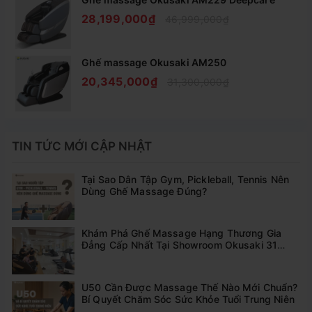
Khả năng nâng dốc tự động 15% giúp đa dạng bài tập,
28,199,000₫
46,999,000₫
đốt cháy calories cực hiệu quả. Một con số mà ít sản
phẩm máy chạy bộ tại nhà nào hiện nay có được, sản
phẩm hoàn toàn phù hợp với gia đình có đông thành viên.
Ghế massage Okusaki AM250
Bạn cũng có thể điều chỉnh tăng hay giảm tốc độ theo
20,345,000₫
31,300,000₫
mức tập của cá nhân bằng nút điều khiển SPEED +/- trên
màn hình.
TIN TỨC MỚI CẬP NHẬT
Tại Sao Dân Tập Gym, Pickleball, Tennis Nên
Dùng Ghế Massage Đúng?
Khám Phá Ghế Massage Hạng Thương Gia
Đẳng Cấp Nhất Tại Showroom Okusaki 31
Thống Nhất Hải Dương
U50 Cần Được Massage Thế Nào Mới Chuẩn?
Bí Quyết Chăm Sóc Sức Khỏe Tuổi Trung Niên