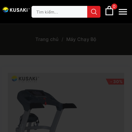
0
Trang chủ
/
Máy Chạy Bộ
- 30%