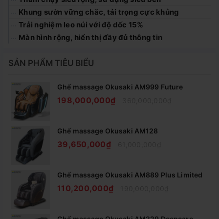
Khung sườn vững chắc, tải trọng cực khủng
Trải nghiệm leo núi với độ dốc 15%
Màn hình rộng, hiển thị đầy đủ thông tin
SẢN PHẨM TIÊU BIỂU
Ghế massage Okusaki AM999 Future
198,000,000₫
360,000,000₫
VỚI THÔNG SỐ KỸ THUẬT VƯỢT TRỘI ĐẢM BẢO NHU
CẦU TẬP LUYỆN CHO TOÀN BỘ CÁC THÀNH VIÊN
TRONG GIA ĐÌNH BẠN
Ghế massage Okusaki AM128
39,650,000₫
61,000,000₫
Động cơ bền bỉ - chạy
không ngừng nghỉ
Ghế massage Okusaki AM889 Plus Limited
110,200,000₫
190,000,000₫
Máy chạy bộ K196
phù hợp cho cả gia đình và khi sử
dụng trong phòng gym. Động cơ bền bỉ với công suất 5.0
HP cho tốc độ đến 16km/h, chịu tải trọng lên tới 200kg.
Ghế massage Okusaki AM229 Deepcare