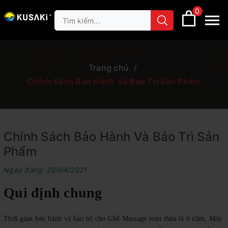
0
Trang chủ
/
Chính Sách Bảo Hành Và Bảo Trì Sản Phẩm
Chính Sách Bảo Hành Và Bảo Trì Sản
Phẩm
Ngày đăng: 29/04/2021
Qui định chung
Thời gian bảo hành và bảo trì cho Ghế Massage toàn thân là 6 năm, Máy