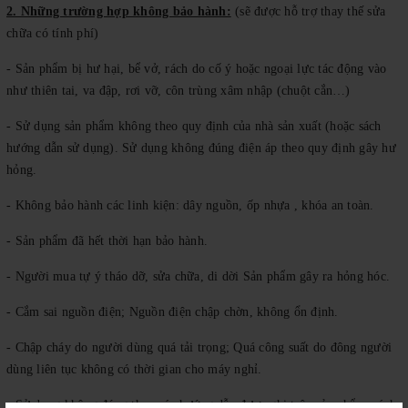
2. Những trường hợp không bảo hành:
(sẽ được hỗ trợ thay thế sửa
chữa có tính phí)
- Sản phẩm bị hư hại, bể vở, rách do cố ý hoặc ngoại lực tác động vào
như thiên tai, va đập, rơi vỡ, côn trùng xâm nhập (chuột cắn…)
- Sử dụng sản phẩm không theo quy định của nhà sản xuất (hoặc sách
hướng dẫn sử dụng). Sử dụng không đúng điện áp theo quy định gây hư
hỏng.
- Không bảo hành các linh kiện: dây nguồn, ốp nhựa , khóa an toàn.
- Sản phẩm đã hết thời hạn bảo hành.
- Người mua tự ý tháo dỡ, sửa chữa, di dời Sản phẩm gây ra hỏng hóc.
- Cắm sai nguồn điện; Nguồn điện chập chờn, không ổn định.
- Chập cháy do người dùng quá tải trọng; Quá công suất do đông người
dùng liên tục không có thời gian cho máy nghỉ.
- Sử dụng không đúng theo các hướng dẫn được ghi trên sản phẩm, sách