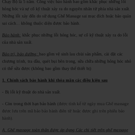
Chạy Bộ là 5 năm. Công việc bảo hành bao gồm khắc phục những lỗi
hỏng hóc và sự cố kỹ thuật xảy ra do nguyên nhân từ phía nhà sản xuất.
Những lỗi xảy đến do sử dụng Ghế Massage sai mục đích hoặc bảo quản
sai cách... không thuộc diện được bảo hành.
Bảo hành:
khắc phục những lỗi hỏng hóc, sự cố kỹ thuật xảy ra do lỗi
của nhà sản xuất.
Bảo trì, bảo dưỡng:
bao gồm vệ sinh lau chùi sản phẩm, cài đặt các
chương trình, tra dầu, quét bụi bên trong, sửa chữa những hỏng hóc nhỏ
có thể sửa được (không bao gồm thay thế thiết bị)
1. Chính sách bảo hành khi thỏa mãn các điều kiện sau
- Bị lỗi kỹ thuật do nhà sản xuất.
- Còn trong thời hạn bảo hành
(được tính kể từ ngày mua Ghế massage
được lưu trên mã bảo bảo hành điên tử hoặc được ghi trên phiếu bảo
hành).
A. Ghế massage toàn thân được áp dụng Các chi tiết trên ghế massage