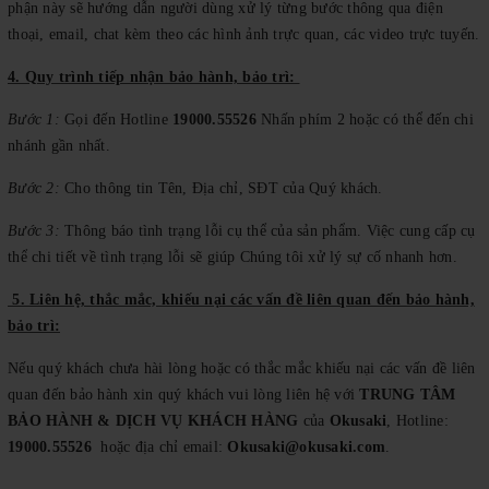
phận này sẽ hướng dẫn người dùng xử lý từng bước thông qua điện
thoại, email, chat kèm theo các hình ảnh trực quan, các video trực tuyến.
4. Quy trình tiếp nhận bảo hành, bảo trì:
Bước 1:
Gọi đến Hotline
19000.55526
Nhấn phím 2 hoặc có thể đến chi
nhánh gần nhất.
Bước 2:
Cho thông tin Tên, Địa chỉ, SĐT của Quý khách.
Bước 3:
Thông báo tình trạng lỗi cụ thể của sản phẩm. Việc cung cấp cụ
thể chi tiết về tình trạng lỗi sẽ giúp Chúng tôi xử lý sự cố nhanh hơn.
5. Liên hệ, thắc mắc, khiếu nại các vấn đề liên quan đến bảo hành,
bảo trì:
Nếu quý khách chưa hài lòng hoặc có thắc mắc khiếu nại các vấn đề liên
quan đến bảo hành xin quý khách vui lòng liên hệ với
TRUNG TÂM
BẢO HÀNH & DỊCH VỤ KHÁCH HÀNG
của
Okusaki
, Hotline:
19000.55526
hoặc địa chỉ email:
Okusaki@okusaki.com
.