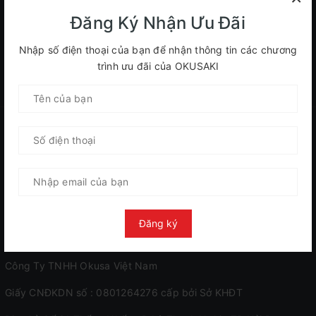
Đăng Ký Nhận Ưu Đãi
ĐĂNG KÝ ĐỂ NHẬN BẢN TIN
Nhập số điện thoại của bạn để nhận thông tin các chương
trình ưu đãi của OKUSAKI
ĐĂNG KÝ
Đăng ký
Công Ty TNHH Okusa Việt Nam
Giấy CNĐKDN số : 0801264276 cấp bởi Sở KHĐT