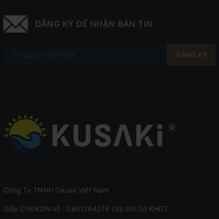
đẩy căng hơn, hạ thấp chân giúp cơ thể ở tư thế kéo
dãn tối đa. Nâng đồng thời phần lưng và bàn chân,
ĐĂNG KÝ ĐỂ NHẬN BẢN TIN
kết hợp massage khí nén để kéo giãn cột sống. Bài
tập này thích hợp cho những người bị đau lưng,
ĐĂNG KÝ
hông và vai.
- Chế độ ngủ: hiệu quả của tính năng massage toàn
thân giúp giải tỏa áp lực lên cột sống, xóa tan cơn
đau nhức trên toàn cơ thể.
Ngoài ra bạn có thể điều chỉnh tự động với các phím
như:
Công Ty TNHH Okusa Việt Nam
- Time: Thời gian
Giấy CNĐKDN số : 0801264276 cấp bởi Sở KHĐT