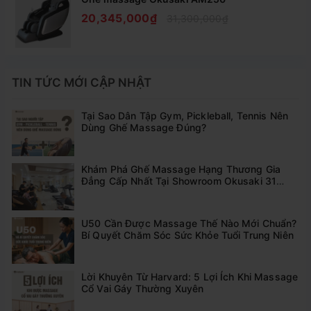
cùng ấn tượng, đẹp. Ghế được thiết kế với cổng cắm
20,345,000₫
31,300,000₫
điện thoại, USB và phần ô để điện thoại hay ipad khi
cắm vô cùng tiện lợi.
TIN TỨC MỚI CẬP NHẬT
Tại Sao Dân Tập Gym, Pickleball, Tennis Nên
5 chương trình massage tự động chuyên sâu
Dùng Ghế Massage Đúng?
Ghế mát xa toàn thân AM-169 được tích hợp 5 lựa
chọn massage khác nhau. Mỗi bài tập tự động kéo
Khám Phá Ghế Massage Hạng Thương Gia
Đẳng Cấp Nhất Tại Showroom Okusaki 31
dài từ 15 phút, 20 phút, 25 phút hay 30 phút tùy
Thống Nhất Hải Dương
theo bạn lựa chọn. Các bài massage thiên về vật lý
U50 Cần Được Massage Thế Nào Mới Chuẩn?
trị liệu, động tác massage từ nhẹ nhàng đến mức độ
Bí Quyết Chăm Sóc Sức Khỏe Tuổi Trung Niên
mạnh tùy theo nhu cầu cần của người ngồi. Cụ thể:
Lời Khuyên Từ Harvard: 5 Lợi Ích Khi Massage
Cổ Vai Gáy Thường Xuyên
- Masssage nhẹ nhàng: Con lăn di chuyển đều khắp