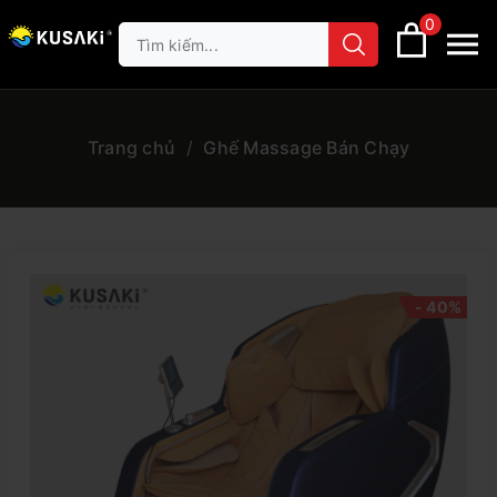
0
Trang chủ
/
Ghế Massage Bán Chạy
- 40%