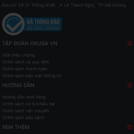
Địa chỉ: Số 31 Thống Nhất , P Lê Thanh Nghị , TP.Hải Dương
- Manual air pressure: Áp suất không khí, tăng cường
độ mạnh nhẹ tùy nhu cầu
- Air pressure intensity: Áp suất cường độ mạnh
TẬP ĐOÀN OKUSA VN
- Foot roller : Con lăn bàn chân
Giới thiệu chung
Massage không trọng lực thư giãn
Chính sách và quy định
Chính sách thanh toán
Tư thế không trọng lực Zero Gravity của AM-169 cho
Chính sách bảo mật thông tin
bạn cảm giác lơ lửng như một phi hành gia chuyên
HƯỚNG DẪN
nghiệp trên không trung. Với độ ngả ghế lên tới 170
Hướng dẫn mua hàng
độ, toàn bộ lưng hạ thấp, chân nâng cao mang đến
Chính sách xử lý khiếu nại
tư thế gần nằm ngang thư giãn nhất, hạn chế tối đa
Chính sách vận chuyển
Chính sách bảo hành
lực tác động lên cột sống.
XEM THÊM