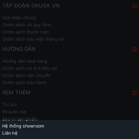
TẬP ĐOÀN OKUSA VN
Giới thiệu chung
Chính sách và quy định
Chính sách thanh toán
Chính sách bảo mật thông tin
HƯỚNG DẪN
Hướng dẫn mua hàng
Chính sách xử lý khiếu nại
Chính sách vận chuyển
Chính sách bảo hành
XEM THÊM
Tin tức
Khuyến mại
Bảo trì sản phẩm
Hệ thống showroom
Liên hệ