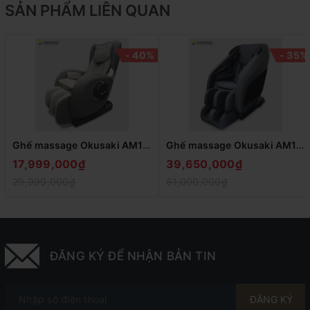
SẢN PHẨM LIÊN QUAN
- 40%
- 35%
Ghế massage Okusaki AM126
Ghế massage Okusaki AM128
17,999,000₫
39,650,000₫
29,999,000₫
61,000,000₫
ĐĂNG KÝ ĐỂ NHẬN BẢN TIN
ĐĂNG KÝ