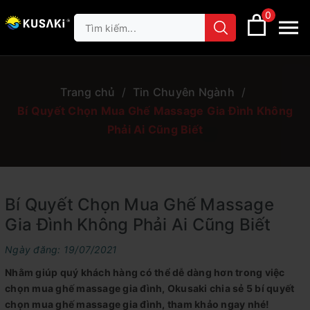
0
Trang chủ
/
Tin Chuyên Ngành
/
Bí Quyết Chọn Mua Ghế Massage Gia Đình Không
Phải Ai Cũng Biết
Bí Quyết Chọn Mua Ghế Massage
Gia Đình Không Phải Ai Cũng Biết
Ngày đăng: 19/07/2021
Nhằm giúp quý khách hàng có thể dễ dàng hơn trong việc
chọn mua ghế massage gia đình, Okusaki chia sẻ 5 bí quyết
chọn mua ghế massage gia đình, tham khảo ngay nhé!