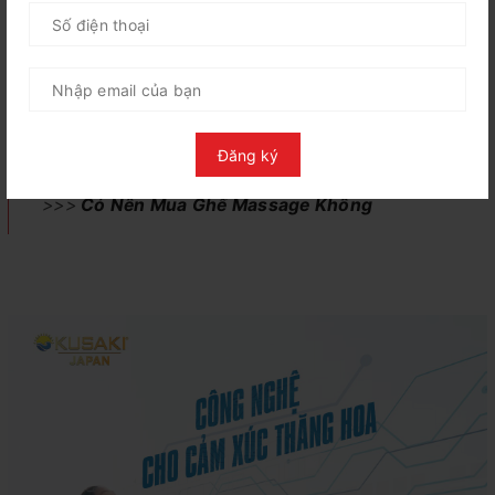
thước của ghế, tốt nhất là nên chọn những loại ghế tiết kiệm
diện tích hoặc những loại ghế có tính năng cảm biến thông
minh tự động lùi tường. Với những chiếc ghế này bạn chỉ cần
đặt cách tường tối thiểu 5cm, khi khởi động, ghế sẽ tự động
trượt về phía trước, tiết kiệm tối đa diện tích trưng bày và sử
dụng cho gia đình bạn.
Đăng ký
>>>
Có Nên Mua Ghế Massage Không