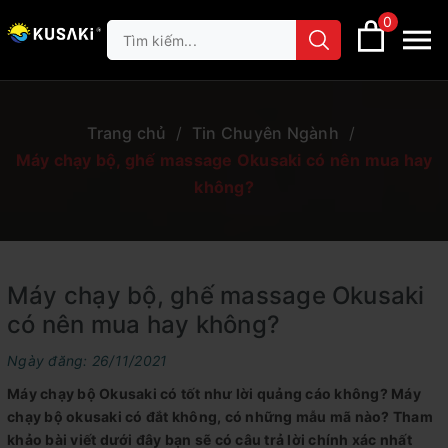
0
Trang chủ
/
Tin Chuyên Ngành
/
Máy chạy bộ, ghế massage Okusaki có nên mua hay
không?
Máy chạy bộ, ghế massage Okusaki
có nên mua hay không?
Ngày đăng: 26/11/2021
Máy chạy bộ Okusaki có tốt như lời quảng cáo không? Máy
chạy bộ okusaki có đắt không, có những mẫu mã nào? Tham
khảo bài viết dưới đây bạn sẽ có câu trả lời chính xác nhất