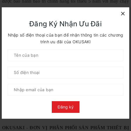
được bảo hành bào trì chính hãng tối thiểu 5 năm với máy chạy
bộ, 6 năm với ghế massge tại nhà. Đội ngũ kỹ thuật viên luôn sẵn
×
sàng hỗ trợ bạn khi gặp bất cứ sự cố nào với thiết bị. Đảm bảo xử
Đăng Ký Nhận Ưu Đãi
lý nhanh nhất ngay sau khi nhận được phản hồi từ khách hàng.
Nhập số điện thoại của bạn để nhận thông tin các chương
Hệ thống showroom
Okusaki
đã có mặt tại nhiều tỉnh thành như
trình ưu đãi của OKUSAKI
Hà Nội, Hải Dương, Hà Nam, Phú Thọ, Ninh Bình, Hải Phòng,
Nam Định, Bắc Ninh, Thái Bình, Quảng Ninh. Bạn hãy đến địa
chỉ gần nhất với mình và cùng trải nghiệm sản phẩm. Mọi thông
tin cần hỗ trợ xin vui lòng liên hệ ngay đến hotline 19000.55526.
>>
Tìm địa chỉ mua bán ghế massage uy tín tại
Thanh Hóa?
Đăng ký
OKUSAKI - ĐƠN VỊ PHÂN PHỐI SẢN PHẨM THIẾT BỊ