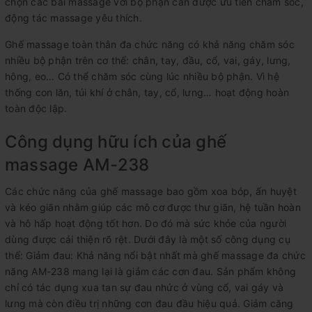
chọn các bài massage với bộ phận cần được ưu tiên chăm sóc,
động tác massage yêu thích.
Ghế massage toàn thân đa chức năng có khả năng chăm sóc
nhiều bộ phận trên cơ thể: chân, tay, đầu, cổ, vai, gáy, lưng,
hông, eo… Có thể chăm sóc cùng lúc nhiều bộ phận. Vì hệ
thống con lăn, túi khí ở chân, tay, cổ, lưng… hoạt động hoàn
toàn độc lập.
Công dụng hữu ích của ghế
massage AM-238
Các chức năng của ghế massage bao gồm xoa bóp, ấn huyệt
và kéo giãn nhằm giúp các mô cơ được thư giãn, hệ tuần hoàn
và hô hấp hoạt động tốt hơn. Do đó mà sức khỏe của người
dùng được cải thiện rõ rệt. Dưới đây là một số công dụng cụ
thể: Giảm đau: Khả năng nổi bật nhất mà ghế massage đa chức
năng AM-238 mang lại là giảm các cơn đau. Sản phẩm không
chỉ có tác dụng xua tan sự đau nhức ở vùng cổ, vai gáy và
lưng mà còn điều trị những cơn đau đầu hiệu quả. Giảm căng