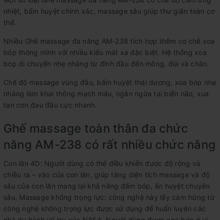
nhiệt, bấm huyệt chính xác, massage sâu giúp thư giãn toàn cơ
thể.
Nhiều Ghế massage đa năng AM-238 tích hợp thêm cơ chế xoa
bóp thông minh với nhiều kiểu mát xa đặc biệt. Hệ thống xoa
bóp di chuyển nhẹ nhàng từ đỉnh đầu đến mông, đùi và chân.
Chế độ massage vùng đầu, bấm huyệt thái dương, xoa bóp nhẹ
nhàng làm khai thông mạch máu, ngăn ngừa tai biến não, xua
tan cơn đau đầu cực nhanh.
Ghế massage toàn thân đa chức
năng AM-238 có rất nhiều chức năng
Con lăn 4D: Người dùng có thể điều khiển được độ rộng và
chiều ra – vào của con lăn, giúp tăng diện tích massage và độ
sâu của con lăn mang lại khả năng đấm bóp, ấn huyệt chuyên
sâu. Massage không trọng lực: công nghệ này lấy cảm hứng từ
công nghệ không trọng lực được sử dụng để huấn luyện các
nhà du hành vũ trụ của NASA. Người dùng được xoa bóp ở vị