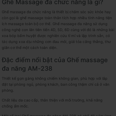
Ghế Massage đa chức năng là gì?
Ghế massage đa chức năng là thiết bị chăm sóc sức khỏe hay
còn gọi là ghế massage toàn thân tích hợp nhiều tính năng tiện
ích massage toàn bộ cơ thể. Ghế massage đa năng sử dụng
công nghệ con lăn tiên tiến 4D, 5D, 6D cùng với đó là những bài
xoa bóp bấm huyệt được nghiên cứu tỉ mỉ và lập trình sẵn, có
tác dụng xoa dịu những cơn đau mỏi, giải tỏa căng thẳng, thư
giãn cơ thể một cách toàn diện.
Đặc điểm nổi bật của Ghế massage
đa năng AM-238
Thiết kế gọn gàng không chiếm không gian, phù hợp với lắp
đặt tại phòng ngủ, phòng khách, ban công thậm chí cả ở văn
phòng.
Chất liệu da cao cấp, thân thiện với môi trường, khả năng
chống ẩm mốc.
Một số loại Ghế massage đa năng AM-238 có chế độ cảm ứng