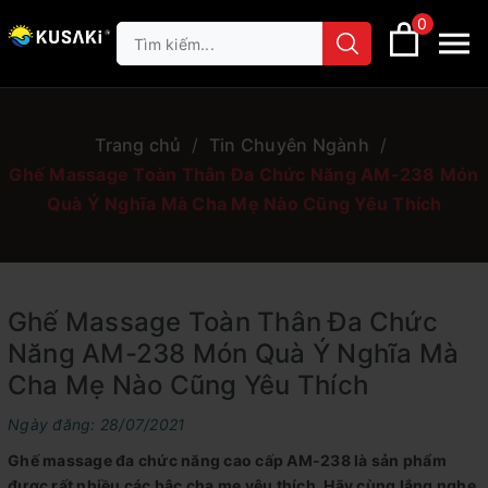
0
Trang chủ
/
Tin Chuyên Ngành
/
Ghế Massage Toàn Thân Đa Chức Năng AM-238 Món
Quà Ý Nghĩa Mà Cha Mẹ Nào Cũng Yêu Thích
Ghế Massage Toàn Thân Đa Chức
Năng AM-238 Món Quà Ý Nghĩa Mà
Cha Mẹ Nào Cũng Yêu Thích
Ngày đăng: 28/07/2021
Ghế massage đa chức năng cao cấp AM-238 là sản phẩm
được rất nhiều các bậc cha mẹ yêu thích. Hãy cùng lắng nghe