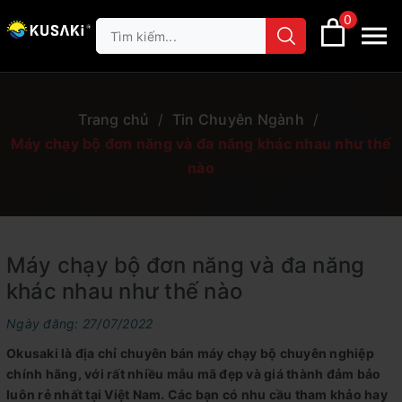
0
Trang chủ
/
Tin Chuyên Ngành
/
Máy chạy bộ đơn năng và đa năng khác nhau như thế
nào
Máy chạy bộ đơn năng và đa năng
khác nhau như thế nào
Ngày đăng: 27/07/2022
Okusaki là địa chỉ chuyên bán máy chạy bộ chuyên nghiệp
chính hãng, với rất nhiều mẫu mã đẹp và giá thành đảm bảo
luôn rẻ nhất tại Việt Nam. Các bạn có nhu cầu tham khảo hay