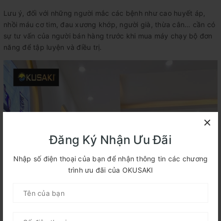
Lưu ý, đối với những người mắc các bệnh như cao huyết áp,
nhồi máu cơ tim, đau xương khớp, người già, thừa cân… cần có
sự tư vấn của người bán hàng trước khi mua máy chạy bộ đơn
năng để tập luyện và điều trị.
×
Đăng Ký Nhận Ưu Đãi
Nhập số điện thoại của bạn để nhận thông tin các chương
trình ưu đãi của OKUSAKI