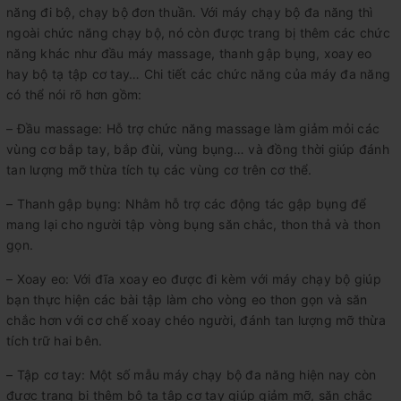
năng đi bộ, chạy bộ đơn thuần. Với máy chạy bộ đa năng thì
ngoài chức năng chạy bộ, nó còn được trang bị thêm các chức
năng khác như đầu máy massage, thanh gập bụng, xoay eo
hay bộ tạ tập cơ tay… Chi tiết các chức năng của máy đa năng
có thể nói rõ hơn gồm:
– Đầu massage: Hỗ trợ chức năng massage làm giảm mỏi các
vùng cơ bắp tay, bắp đùi, vùng bụng… và đồng thời giúp đánh
tan lượng mỡ thừa tích tụ các vùng cơ trên cơ thể.
– Thanh gập bụng: Nhằm hỗ trợ các động tác gập bụng để
mang lại cho người tập vòng bụng săn chắc, thon thả và thon
gọn.
– Xoay eo: Với đĩa xoay eo được đi kèm với máy chạy bộ giúp
bạn thực hiện các bài tập làm cho vòng eo thon gọn và săn
chắc hơn với cơ chế xoay chéo người, đánh tan lượng mỡ thừa
tích trữ hai bên.
– Tập cơ tay: Một số mẫu máy chạy bộ đa năng hiện nay còn
được trang bị thêm bộ tạ tập cơ tay giúp giảm mỡ, săn chắc