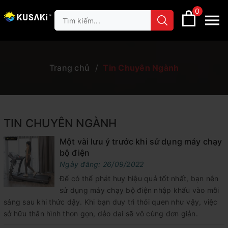
0
Trang chủ
/
Tin Chuyên Ngành
TIN CHUYÊN NGÀNH
Một vài lưu ý trước khi sử dụng máy chạy
bộ điện
Ngày đăng: 26/09/2022
Để có thể phát huy hiệu quả tốt nhất, bạn nên
sử dụng máy chạy bộ điện nhập khẩu vào mỗi
sáng sau khi thức dậy. Khi bạn duy trì thói quen như vậy, việc
sở hữu thân hình thon gọn, dẻo dai sẽ vô cùng đơn giản.