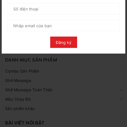
‹
1
2
15
16
17
19
...
18
20
21
37
38
›
...
DANH MỤC NỘI DUNG
Đăng ký
DANH MỤC SẢN PHẨM
Combo Sản Phẩm
Ghế Massage
Ghế Massage Toàn Thân
Máy Chạy Bộ
Sản phẩm khác
BÀI VIẾT NỔI BẬT